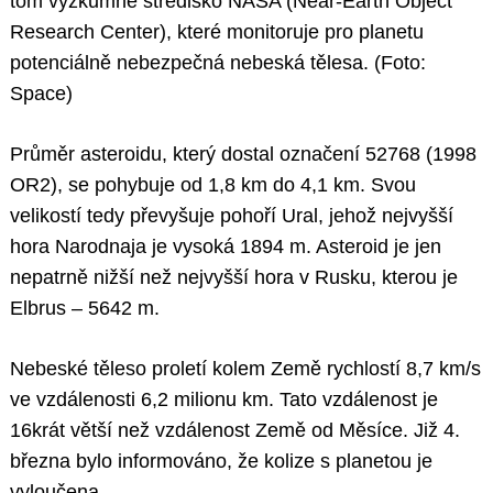
tom výzkumné středisko NASA (Near-Earth Object
Research Center), které monitoruje pro planetu
potenciálně nebezpečná nebeská tělesa. (Foto:
Space)
Průměr asteroidu, který dostal označení 52768 (1998
OR2), se pohybuje od 1,8 km do 4,1 km. Svou
velikostí tedy převyšuje pohoří Ural, jehož nejvyšší
hora Narodnaja je vysoká 1894 m. Asteroid je jen
nepatrně nižší než nejvyšší hora v Rusku, kterou je
Elbrus – 5642 m.
Nebeské těleso proletí kolem Země rychlostí 8,7 km/s
ve vzdálenosti 6,2 milionu km. Tato vzdálenost je
16krát větší než vzdálenost Země od Měsíce. Již 4.
března bylo informováno, že kolize s planetou je
vyloučena.