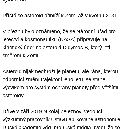
Příště se asteroid přiblíží k Zemi až v květnu 2031.
V březnu bylo oznámeno, že se Národní úřad pro
letectví a kosmonautiku (NASA) připravuje na
kinetický úder na asteroid Didymos B, který letí
směrem k Zemi.
Asteroid nijak neohrožuje planetu, ale rána, kterou
odborníci změní trajektorii jeho letu, se stane
výcvikem pro systém ochrany planety před většími
asteroidy.
Dříve v září 2019 Nikolaj Železnov, vedoucí
výzkumný pracovník Ústavu aplikované astronomie
Ruské akademie věd, pro ruská média uvedl, že se