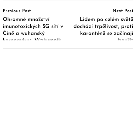
Post
Previous Post
Next Post
Navigation
Ohromné množství
Lidem po celém světě
imunotoxických 5G sítí v
dochází trpělivost, proti
Číně a wuhanský
karanténě se začínají
koronavirus. Výzkumník
bouřit
přináší důkazy