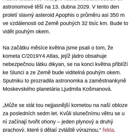
astronomové těší na 13. dubna 2029. V tento den
proletí slavný asteroid Apophis o průměru asi 350 m
ve vzdálenosti od Země pouhých 32 tisíc km. Bude to
vidět pouhým okem.
Na začátku měsíce května jsme psali o tom, že
kometa C/2019Y4 Atlas, jejíž jádro obsahuje
nebezpečnou látku dikyan, se na konci května přiblíží
ke Slunci a ze Země bude viditelná pouhým okem.
Sputniku to prozradila astronomka a zaměstnankyně
Moskevského planetária Ljudmila Košmanová.
„Může se stát tou nejjasnější kometou na naší obloze
za posledních sedm let. Kvůli slunečnímu větru se u
ní začínají tvořit ohony – jeden plynový a druhý
prachový, které ji dělají zvláště výraznou,“
řekla
.