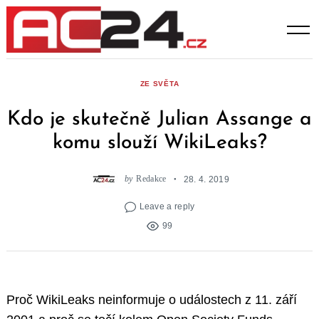
Skip
to
content
ZE SVĚTA
Kdo je skutečně Julian Assange a
komu slouží WikiLeaks?
by
Redakce
28. 4. 2019
Leave a reply
99
Proč WikiLeaks neinformuje o událostech z 11. září