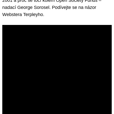
2001 a proč se točí kolem Open Society Funds –
nadací George Sorosel. Podívejte se na názor
Webstera Terpleyho.