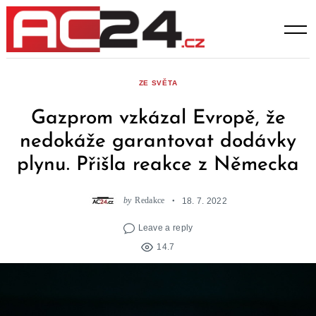
Skip
to
content
ZE SVĚTA
Gazprom vzkázal Evropě, že
nedokáže garantovat dodávky
plynu. Přišla reakce z Německa
by
Redakce
18. 7. 2022
Leave a reply
14.7