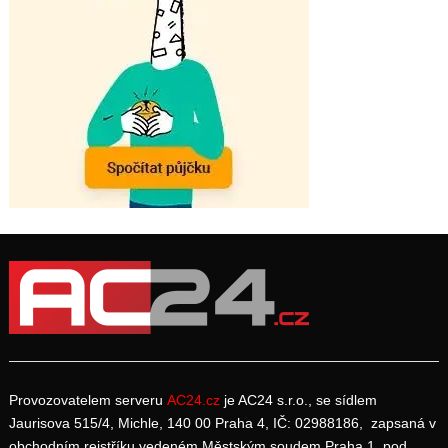
Provozovatelem serveru
AC24.cz
je AC24 s.r.o., se sídlem
Jaurisova 515/4, Michle, 140 00 Praha 4, IČ: 02988186, zapsaná v
obchodním rejstříku vedeném Městským soudem Praha 1, pod