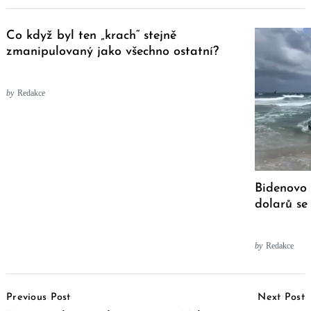
Co když byl ten „krach“ stejně
zmanipulovaný jako všechno ostatní?
by
Redakce
Bidenovo 
dolarů se
by
Redakce
Post
Previous Post
Next Post
Navigation