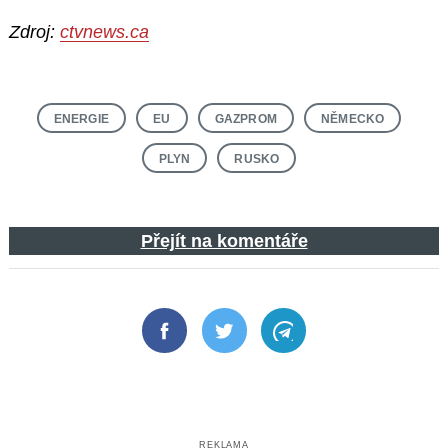
Zdroj:
ctvnews.ca
ENERGIE
EU
GAZPROM
NĚMECKO
PLYN
RUSKO
Přejít na komentáře
Facebook
Twitter
Telegram
REKLAMA