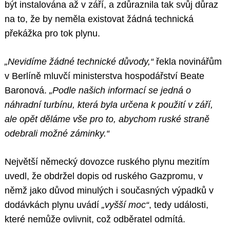
být instalována až v září, a zdůraznila tak svůj důraz
na to, že by neměla existovat žádná technická
překážka pro tok plynu.
„Nevidíme žádné technické důvody,“
řekla novinářům
v Berlíně mluvčí ministerstva hospodářství Beate
Baronová.
„Podle našich informací se jedná o
náhradní turbínu, která byla určena k použití v září,
ale opět děláme vše pro to, abychom ruské straně
odebrali možné záminky.“
Největší německý dovozce ruského plynu mezitím
uvedl, že obdržel dopis od ruského Gazpromu, v
němž jako důvod minulých i současných výpadků v
dodávkách plynu uvádí
„vyšší moc“
, tedy události,
které nemůže ovlivnit, což odběratel odmítá.