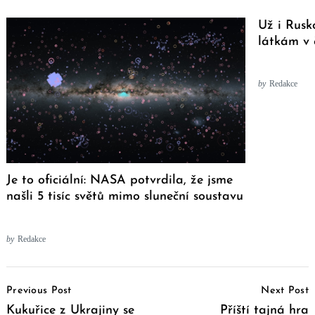
Už i Rusk
látkám v 
by
Redakce
Je to oficiální: NASA potvrdila, že jsme
našli 5 tisíc světů mimo sluneční soustavu
by
Redakce
Post
Previous Post
Next Post
Navigation
Kukuřice z Ukrajiny se
Příští tajná hra