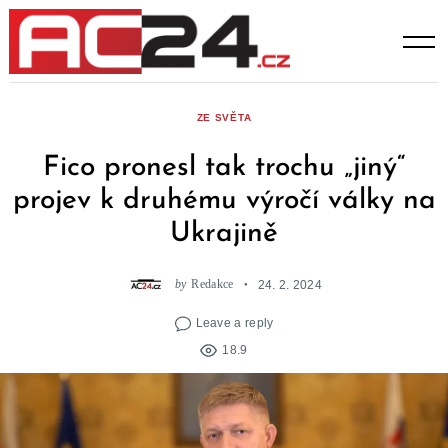
Skip
to
content
ZE SVĚTA
Fico pronesl tak trochu „jiný“
projev k druhému výročí války na
Ukrajině
by
Redakce
24. 2. 2024
Leave a reply
18.9