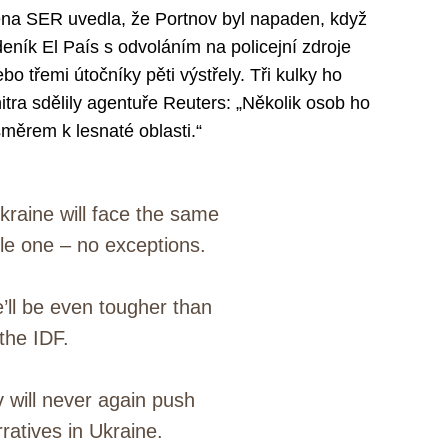
ena SER uvedla, že Portnov byl napaden, když
eník El País s odvoláním na policejní zdroje
o třemi útočníky pěti výstřely. Tři kulky ho
nitra sdělily agentuře Reuters: „Několik osob ho
směrem k lesnaté oblasti.“
Ukraine will face the same
gle one – no exceptions.
e’ll be even tougher than
the IDF.
 will never again push
ratives in Ukraine.