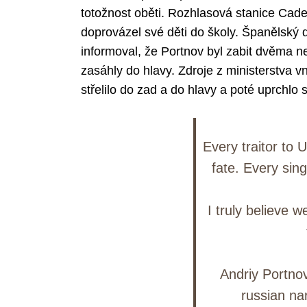
totožnost oběti. Rozhlasová stanice Cad
doprovázel své děti do školy. Španělský d
informoval, že Portnov byl zabit dvěma neb
zasáhly do hlavy. Zdroje z ministerstva v
střelilo do zad a do hlavy a poté uprchlo 
Every traitor to 
fate. Every sin
I truly believe w
Andriy Portnov
russian nar