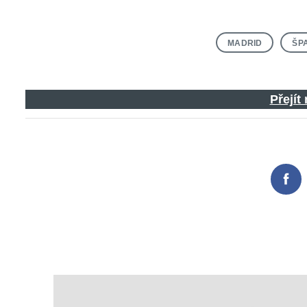
MADRID
ŠP
Přejít
Fac