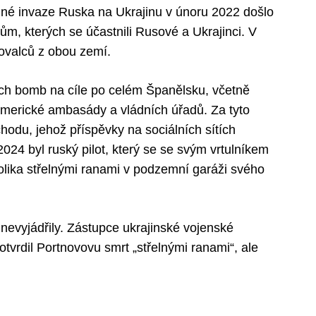
né invaze Ruska na Ukrajinu v únoru 2022 došlo
m, kterých se účastnili Rusové a Ukrajinci. V
hovalců z obou zemí.
ch bomb na cíle po celém Španělsku, včetně
merické ambasády a vládních úřadů. Za tyto
hodu, jehož příspěvky na sociálních sítích
24 byl ruský pilot, který se se svým vrtulníkem
olika střelnými ranami v podzemní garáži svého
 nevyjádřily. Zástupce ukrajinské vojenské
vrdil Portnovovu smrt „střelnými ranami“, ale