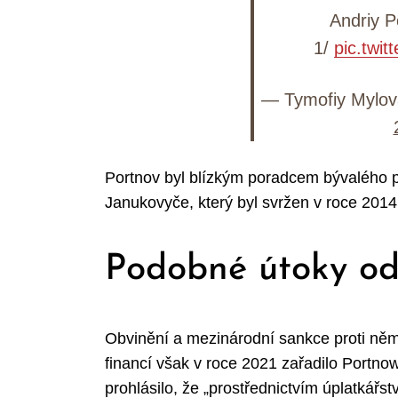
Andriy P
1/
pic.twit
— Tymofiy Mylo
Portnov byl blízkým poradcem bývalého p
Janukovyče, který byl svržen v roce 2014.
Podobné útoky od
Obvinění a mezinárodní sankce proti němu
financí však v roce 2021 zařadilo Port
prohlásilo, že „prostřednictvím úplatkářs