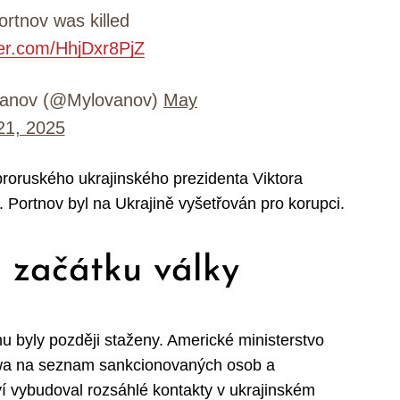
ortnov was killed
ter.com/HhjDxr8PjZ
vanov (@Mylovanov)
May
21, 2025
roruského ukrajinského prezidenta Viktora
 Portnov byl na Ukrajině vyšetřován pro korupci.
 začátku války
 byly později staženy. Americké ministerstvo
nowa na seznam sankcionovaných osob a
tví vybudoval rozsáhlé kontakty v ukrajinském