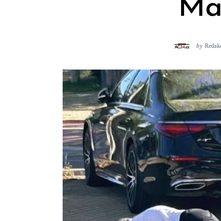
Ma
by
Redak