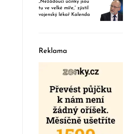
„Nežádoucí účinky jsou
tu ve velké míře,“ zjistil
vojenský lékař Kalenda
Reklama