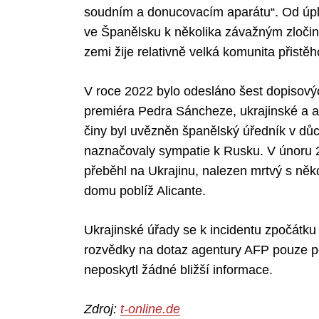
soudním a donucovacím aparátu“. Od úpl
ve Španělsku k několika závažným zločinů
zemi žije relativně velká komunita přistě
V roce 2022 bylo odesláno šest dopisový
premiéra Pedra Sáncheze, ukrajinské a a
činy byl uvězněn španělský úředník v důc
naznačovaly sympatie k Rusku. V únoru 20
přeběhl na Ukrajinu, nalezen mrtvý s něk
domu poblíž Alicante.
Ukrajinské úřady se k incidentu zpočátku
rozvědky na dotaz agentury AFP pouze pot
neposkytl žádné bližší informace.
Zdroj:
t-online.de