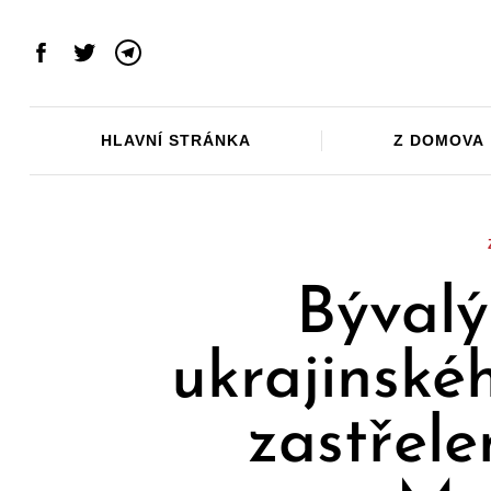
Skip
to
Facebook
Twitter
Telegram
content
HLAVNÍ STRÁNKA
Z DOMOVA
Bývalý
ukrajinské
zastřele