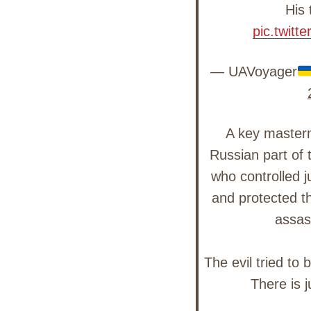
His 
pic.twitt
Search
— UAVoyager
for:
A key masterm
Russian part of 
who controlled j
and protected t
assas
The evil tried to 
There is j