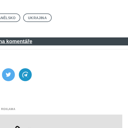
ANĚLSKO
UKRAJINA
 na komentáře
ebook
Twitter
Telegram
REKLAMA