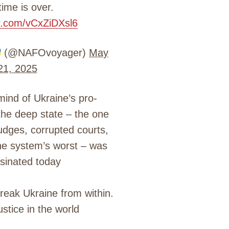
time is over.
er.com/vCxZiDXsl6
(@NAFOvoyager)
May
21, 2025
ind of Ukraine’s pro-
the deep state – the one
udges, corrupted courts,
he system’s worst – was
sinated today
break Ukraine from within.
ustice in the world