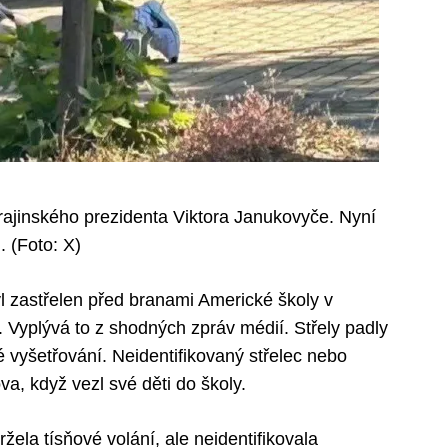
rajinského prezidenta Viktora Janukovyče. Nyní
. (Foto: X)
byl zastřelen před branami Americké školy v
yplývá to z shodných zpráv médií. Střely padly
é vyšetřování. Neidentifikovaný střelec nebo
va, když vezl své děti do školy.
ržela tísňové volání, ale neidentifikovala