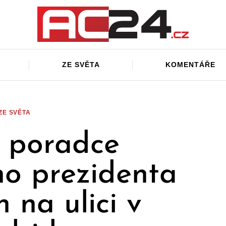
ZE SVĚTA
KOMENTÁŘE
ZE SVĚTA
 poradce
ho prezidenta
n na ulici v