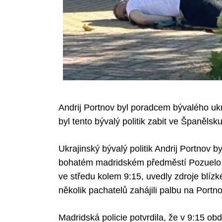
Andrij Portnov byl poradcem bývalého uk
byl tento bývalý politik zabit ve Španělsku
Ukrajinský bývalý politik Andrij Portnov 
bohatém madridském předměstí Pozuelo. V
ve středu kolem 9:15, uvedly zdroje blízk
několik pachatelů zahájili palbu na Portno
Madridská policie potvrdila, že v 9:15 obd