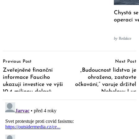
Chystá se
operací v
by
Redakce
Post
Previous Post
Next Post
Navigation
Zveřejněné finanční
„Budoucnost lidstva je
informace Fauciho
ohrožena, zastavte
ukazují investice ve výši
očkování,“ varuje držitel
10,4 milionu dolarů
Nobelovy Luc
Montagnier