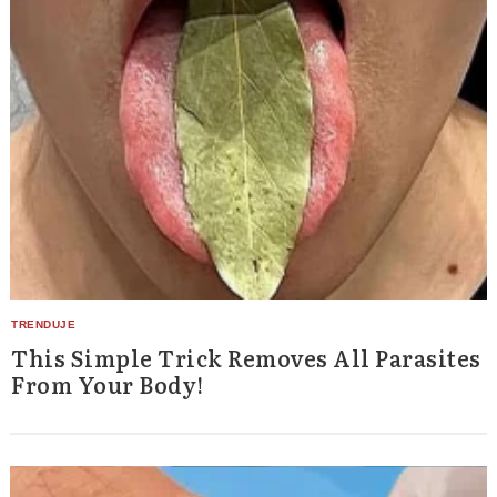
This Simple Trick Removes All Parasites
From Your Body!
Search
for: