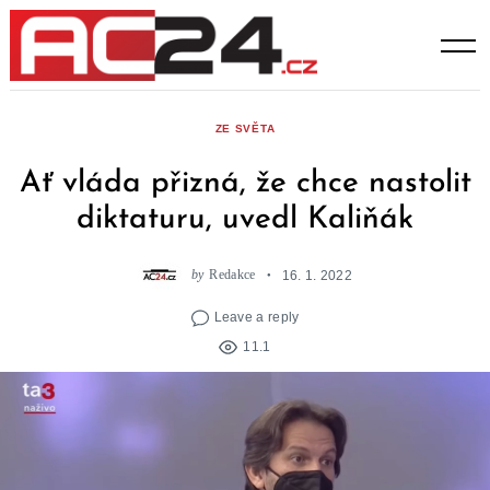
Skip
to
content
ZE SVĚTA
Ať vláda přizná, že chce nastolit
diktaturu, uvedl Kaliňák
by
Redakce
16. 1. 2022
Leave a reply
11.1