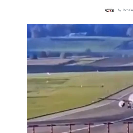
by
Redak