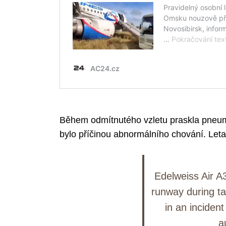
Během odmítnutého vzletu praskla pneumat
bylo příčinou abnormálního chování. Leta
Edelweiss Air A
runway during ta
in an incident
a