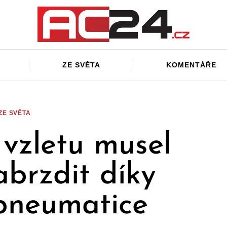
ZE SVĚTA
KOMENTÁŘE
ZE SVĚTA
 vzletu musel
abrzdit díky
pneumatice