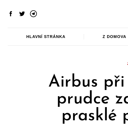
Skip
to
Facebook
Twitter
Telegram
content
HLAVNÍ STRÁNKA
Z DOMOVA
Airbus při
prudce z
prasklé 