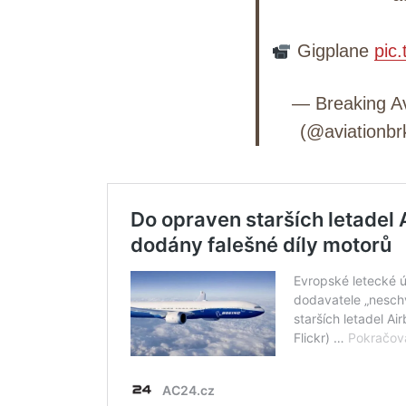
Gigplane
pic
Search
for:
— Breaking Av
(@aviationbr