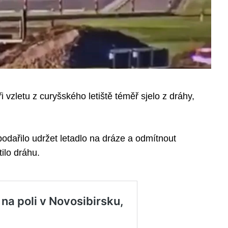
 vzletu z curyšského letiště téměř sjelo z dráhy,
 podařilo udržet letadlo na dráze a odmítnout
ilo dráhu.