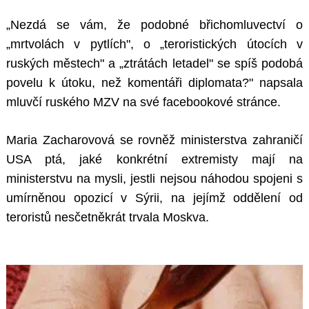
„Nezdá se vám, že podobné břichomluvectví o
„mrtvolách v pytlích", o „teroristických útocích v
ruských městech" a „ztrátách letadel" se spíš podobá
povelu k útoku, než komentáři diplomata?" napsala
mluvčí ruského MZV na své facebookové stránce.
Maria Zacharovová se rovněž ministerstva zahraničí
USA ptá, jaké konkrétní extremisty mají na
ministerstvu na mysli, jestli nejsou náhodou spojeni s
umírněnou opozicí v Sýrii, na jejímž oddělení od
teroristů nesčetněkrát trvala Moskva.