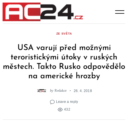
Skip
to
content
ZE SVĚTA
USA varují před možnými
teroristickými útoky v ruských
městech. Takto Rusko odpovědělo
na americké hrozby
by
Redakce
26. 4. 2018
Leave a reply
432