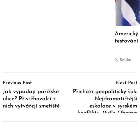
Americký 
testování 
by
Redakce
Post
Previous Post
Next Post
Navigation
Jak vypadají pařížské
Přichází geopolitický šok.
ulice? Přistěhovalci z
Nejdramatičtější
nich vytvářejí smetiště
eskalace v syrském
konfliktu. Vyšle Obama
americká vojska a Putin
odpovídajícím způsobem
zareaguje?