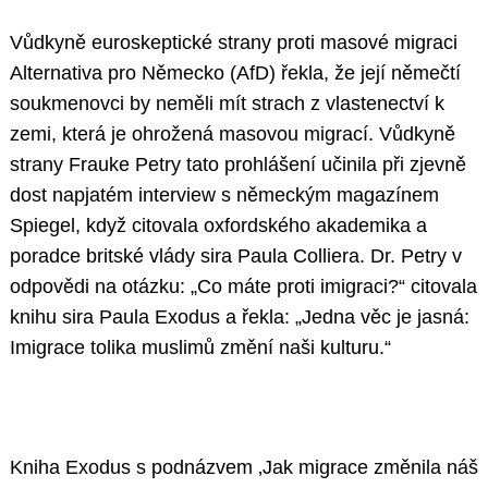
Vůdkyně euroskeptické strany proti masové migraci
Alternativa pro Německo (AfD) řekla, že její němečtí
soukmenovci by neměli mít strach z vlastenectví k
zemi, která je ohrožená masovou migrací. Vůdkyně
strany Frauke Petry tato prohlášení učinila při zjevně
dost napjatém interview s německým magazínem
Spiegel, když citovala oxfordského akademika a
poradce britské vlády sira Paula Colliera. Dr. Petry v
odpovědi na otázku: „Co máte proti imigraci?“ citovala
knihu sira Paula Exodus a řekla: „Jedna věc je jasná:
Imigrace tolika muslimů změní naši kulturu.“
Kniha Exodus s podnázvem ‚Jak migrace změnila náš