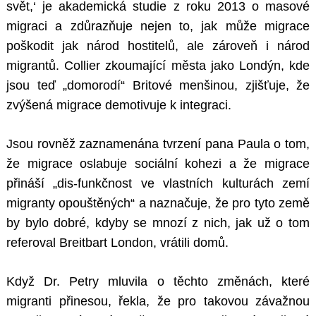
svět,‘ je akademická studie z roku 2013 o masové
migraci a zdůrazňuje nejen to, jak může migrace
poškodit jak národ hostitelů, ale zároveň i národ
migrantů. Collier zkoumající města jako Londýn, kde
jsou teď „domorodí“ Britové menšinou, zjišťuje, že
zvýšená migrace demotivuje k integraci.
Jsou rovněž zaznamenána tvrzení pana Paula o tom,
že migrace oslabuje sociální kohezi a že migrace
přináší „dis-funkčnost ve vlastních kulturách zemí
migranty opouštěných“ a naznačuje, že pro tyto země
by bylo dobré, kdyby se mnozí z nich, jak už o tom
referoval Breitbart London, vrátili domů.
Když Dr. Petry mluvila o těchto změnách, které
migranti přinesou, řekla, že pro takovou závažnou