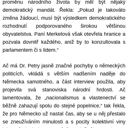
proměnu národního života by měl být nějaký
demokratický mandát. Řekla: „Pokud je takováto
změna žádoucí, musí být výsledkem demokratického
rozhodnutí podporovaného širokou většinou
obyvatelstva. Paní Merkelová však otevřela hranice a
pozvala dovnitř každého, aniž by to konzultovala s
parlamentem či s lidem.“
Ač má Dr. Petry jasně značné pochyby o německých
politicích, vkládá s větším nadšením naděje do
Německa samotného, a část interview použila, aby
projevila svá stanoviska národní hrdosti. Ač
lamentovala, že „nacionalismus a vlastenectví se
běžně zahazují spolu do stejné popelnice,“ tak řekla,
že pro Německo už nastal čas, aby se u něj přestalo
se zneužíváním minulosti a s pocity kolektivní viny