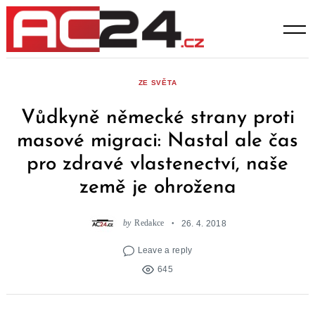
Skip
to
content
ZE SVĚTA
Vůdkyně německé strany proti
masové migraci: Nastal ale čas
pro zdravé vlastenectví, naše
země je ohrožena
by
Redakce
26. 4. 2018
Leave a reply
645