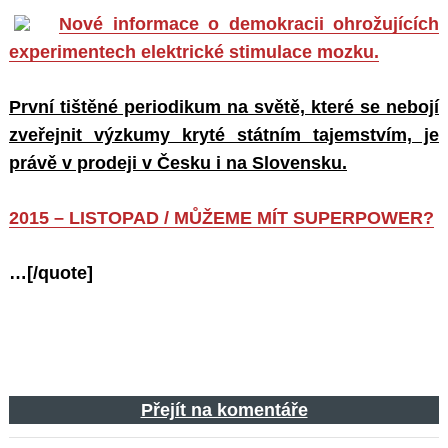
Nové informace o demokracii ohrožujících
experimentech elektrické stimulace mozku.
První tištěné periodikum na světě, které se nebojí
zveřejnit výzkumy kryté státním tajemstvím, je
právě v prodeji v Česku i na Slovensku.
2015 – LISTOPAD / MŮŽEME MÍT SUPERPOWER?
…[/quote]
Přejít na komentáře