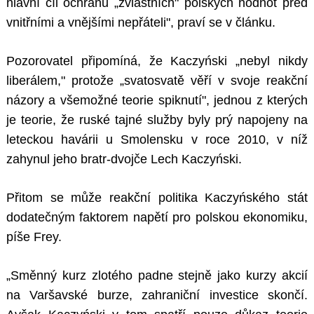
hlavní cíl ochranu „zvláštních" polských hodnot před
vnitřními a vnějšími nepřáteli", praví se v článku.
Pozorovatel připomíná, že Kaczyński „nebyl nikdy
liberálem," protože „svatosvatě věří v svoje reakční
názory a všemožné teorie spiknutí", jednou z kterých
je teorie, že ruské tajné služby byly prý napojeny na
leteckou havárii u Smolensku v roce 2010, v níž
zahynul jeho bratr-dvojče Lech Kaczyński.
Přitom se může reakční politika Kaczyńského stát
dodatečným faktorem napětí pro polskou ekonomiku,
píše Frey.
„Směnný kurz zlotého padne stejně jako kurzy akcií
na Varšavské burze, zahraniční investice skončí.