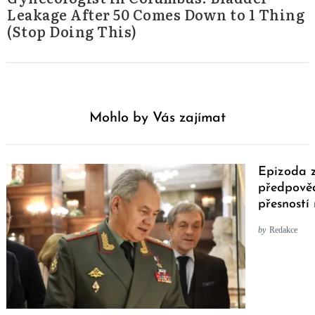
Leakage After 50 Comes Down to 1 Thing
(Stop Doing This)
Mohlo by Vás zajímat
Epizoda 
předpověd
přesností
by
Redakce