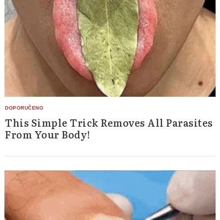
This Simple Trick Removes All Parasites
From Your Body!
Search
for: