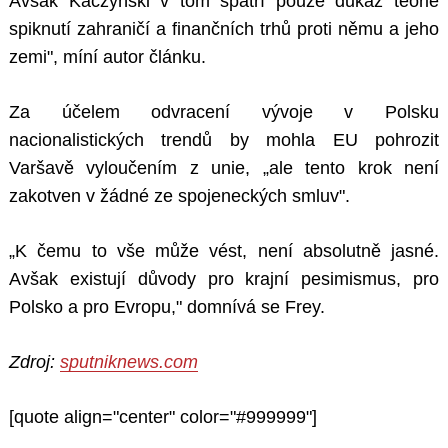
Avšak Kaczyński v tom spatří pouze důkaz teorie
spiknutí zahraničí a finančních trhů proti němu a jeho
zemi", míní autor článku.
Za účelem odvracení vývoje v Polsku
nacionalistických trendů by mohla EU pohrozit
Varšavě vyloučením z unie, „ale tento krok není
zakotven v žádné ze spojeneckých smluv".
„K čemu to vše může vést, není absolutně jasné.
Avšak existují důvody pro krajní pesimismus, pro
Polsko a pro Evropu," domnívá se Frey.
Zdroj:
sputniknews.com
[quote align="center" color="#999999"]