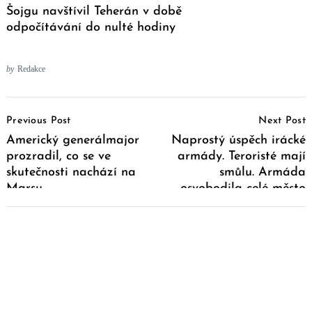
Šojgu navštívil Teherán v době
odpočítávání do nulté hodiny
by
Redakce
Post
Previous Post
Next Post
Navigation
Americký generálmajor
Naprostý úspěch irácké
prozradil, co se ve
armády. Teroristé mají
skutečnosti nachází na
smůlu. Armáda
Marsu
osvobodila celé město
Ramádí od bojovníků
Islámského státu (Daeš)