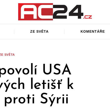
ZE SVĚTA
KOMENTÁŘE
ZE SVĚTA
povolí USA
vých letišť k
proti Sýrii