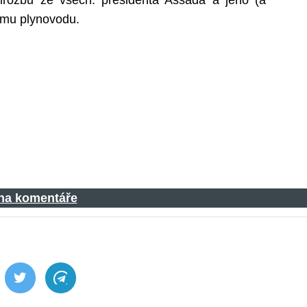
 hrozbu ze všech: presidenta Assada a jeho (a
kému plynovodu.
 na komentáře
ebook
Twitter
Telegram