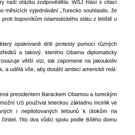
y naši otázku zodpověděla: WSJ hlásí s citací
o měsících vyjednávání „Turecko souhlasilo, že
roti bojovníkům Islamistického státu z letiště u
 který opakovaně drtil protesty pomocí různých
tředků a takový, kterého Obama diplomaticky
osazuje větší vizi, tak zapomene na jakoukoliv
tek, a udělá vše, aby dosáhl ambicí americké reál-
asená presidentem Barackem Obamou a tureckým
žní US používat leteckou základnu Incirlik ve
vaných i nepilotovaných letounů k útokům na
o činitel. Tito dva vůdci spolu podle Bílého domu