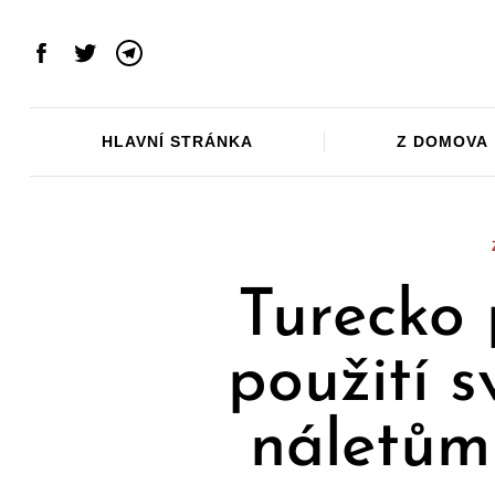
Skip
to
Facebook
Twitter
Telegram
content
HLAVNÍ STRÁNKA
Z DOMOVA
Turecko 
použití s
náletům 