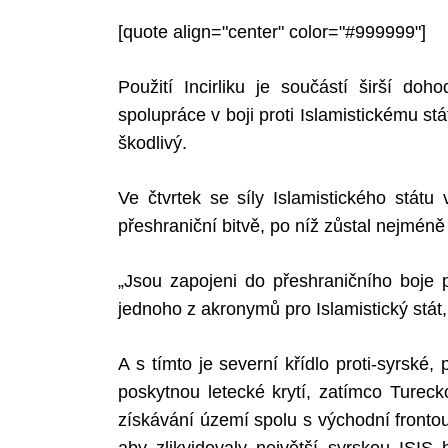
[quote align="center" color="#999999"]
Použití Incirliku je součástí širší d
spolupráce v boji proti Islamistickému st
škodlivý.
Ve čtvrtek se síly Islamistického státu
přeshraniční bitvě, po níž zůstal nejméně
„Jsou zapojeni do přeshraničního boje pr
jednoho z akronymů pro Islamistický stát,
A s tímto je severní křídlo proti-syrské
poskytnou letecké krytí, zatímco Turec
získávání území spolu s východní fronto