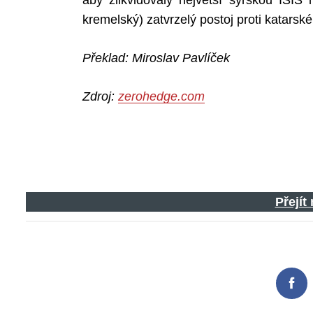
aby zlikvidovaly největší syrskou ISIS
kremelský) zatvrzelý postoj proti katars
Překlad: Miroslav Pavlíček
Search
for:
Zdroj:
zerohedge.com
Přejít
Fac