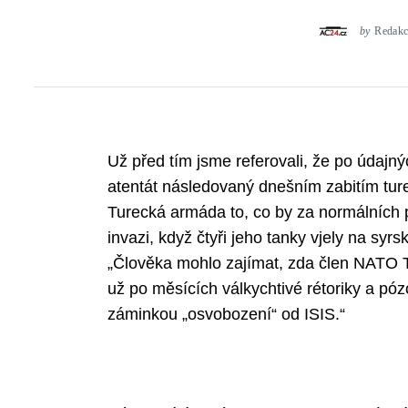
by
Redakc
Už před tím jsme referovali, že po údajn
atentát následovaný dnešním zabitím ture
Turecká armáda to, co by za normálních
invazi, když čtyři jeho tanky vjely na syr
„Člověka mohlo zajímat, zda člen NATO T
už po měsících válkychtivé rétoriky a pó
záminkou „osvobození“ od ISIS.“