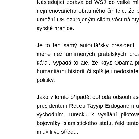
Následující zpráva od WSJ do velké mír
nejmenovaného obranného činitele, že p
umožní US ozbrojeným silám vést nálety p
syrské hranice.
Je to ten samý autoritářský president,
méně než umírněných přátelských pros
káral. Vypadá to ale, že když Obama pr
humanitární historii, či spíš její nedosta
politiky.
Jako v tomto případě: dohoda odsouhl
presidentem Recep Tayyip Erdoganem umo
východním Turecku k vysílání piloto
bojovníky islamistického státu, řekl tent
mluvili ve středu.