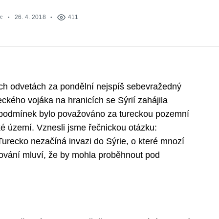
e
26. 4. 2018
411
ých odvetách za pondělní nejspíš sebevražedný
ckého vojáka na hranicích se Sýrií zahájila
 podmínek bylo považováno za tureckou pozemní
ské území. Vznesli jsme řečnickou otázku:
urecko nezačíná invazi do Sýrie, o které mnozí
zování mluví, že by mohla proběhnout pod