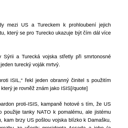
ohody mezi US a Tureckem k prohloubení jejich
átu, který se pro Turecko ukazuje být čím dál více
 v Sýrii a Turecká vojska střetly při smrtonosné
 jeden turecký voják mrtvý.
oti ISIL,“ řekl jeden obranný činitel s použitím
 který je rovněž znám jako ISIS[/quote]
, pardon proti-ISIS, kampaně hotové s tím, že US
ko použije tanky NATO k pomalému, ale jistému
u, kam brzy US pošlou vojska blízko k Damašku,