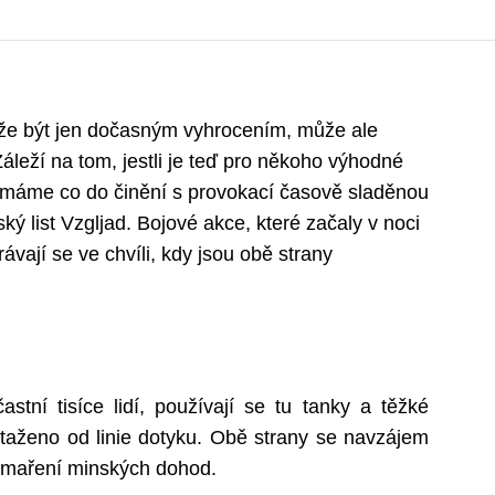
že být jen dočasným vyhrocením, může ale
Záleží na tom, jestli je teď pro někoho výhodné
ebo máme co do činění s provokací časově sladěnou
ý list Vzgljad. Bojové akce, které začaly v noci
vají se ve chvíli, kdy jsou obě strany
tní tisíce lidí, používají se tu tanky a těžké
 staženo od linie dotyku. Obě strany se navzájem
 zmaření minských dohod.