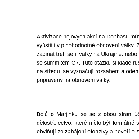
Aktivizace bojových akcí na Donbasu mů
vyústit i v plnohodnotné obnovení války. 
začínat třetí sérii války na Ukrajině, n
se summitem G7. Tuto otázku si klade rusk
na středu, se vyznačují rozsahem a odehrá
připraveny na obnovení války.
Bojů o Marjinku se se z obou stran účas
dělostřelectvo, které mělo být formálně
obviňují ze zahájení ofenzívy a hovoří o