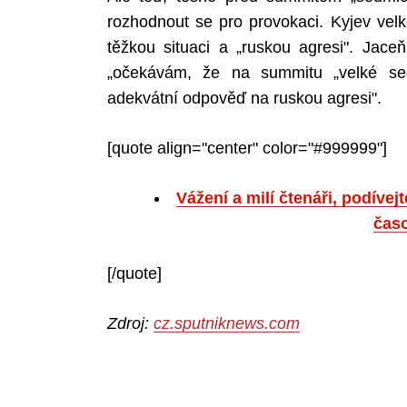
rozhodnout se pro provokaci. Kyjev vel
těžkou situaci a „ruskou agresi". Jac
„očekávám, že na summitu „velké se
Search
adekvátní odpověď na ruskou agresi".
for:
[quote align="center" color="#999999"]
Vážení a milí čtenáři, podíve
čas
[/quote]
Zdroj:
cz.sputniknews.com