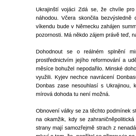
Ukrajinští vojáci Zdá se, že chvíle pr
náhodou. Včera skončila bezvýsledně d
víkendu bude v Německu zahájen summi
pozornosti. Má někdo zájem právě teď, na
Dohodnout se o reálném splnění mi
prostřednictvím jejího reformování a ud
měsíce bohužel nepodařilo. Minské dohod
využili. Kyjev nechce navrácení Donbas
Donbas zase nesouhlasí s Ukrajinou, kte
mírová dohoda tu není možná.
Obnovení války se za těchto podmínek st
na okamžik, kdy se zahraničněpolitická 
strany mají samozřejmě strach z nenadál