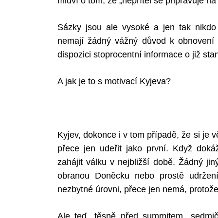
mluví o tom, že „nepřítel se připravuje na
Sázky jsou ale vysoké a jen tak nikd
nemají žádný vážný důvod k obnovení 
dispozici stoprocentní informace o již st
A jak je to s motivací Kyjeva?
Kyjev, dokonce i v tom případě, že si j
přece jen udeřit jako první. Když dok
zahájit válku v nejbližší době. Žádný j
obranou Doněcku nebo prostě udržení
nezbytné úrovni, přece jen nemá, protož
Ale teď, těsně před summitem „sedmič