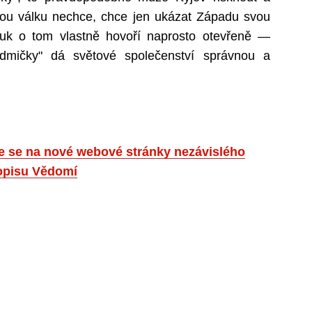
kou válku nechce, chce jen ukázat Západu svou
eňuk o tom vlastně hovoří naprosto otevřeně —
dmičky" dá světové společenství správnou a
jte se na nové webové stránky nezávislého
opisu Vědomí