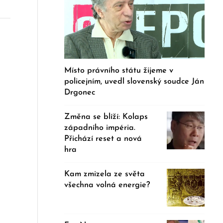
Místo právního státu žijeme v
policejním, uvedl slovenský soudce Ján
Drgonec
Změna se blíží: Kolaps
západního impéria.
Přichází reset a nová
hra
Kam zmizela ze světa
všechna volná energie?