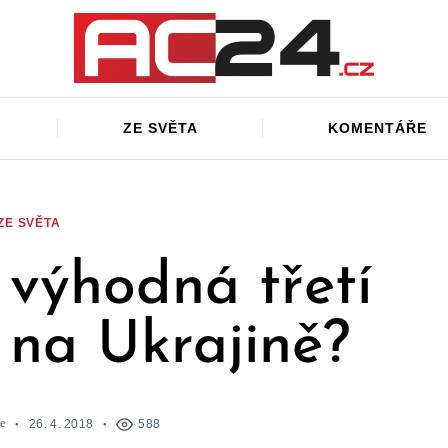
ZE SVĚTA
KOMENTÁŘE
ZE SVĚTA
 výhodná třetí
y na Ukrajině?
e
26. 4. 2018
588