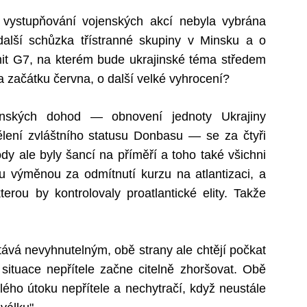
o vystupňování vojenských akcí nebyla vybrána
alší schůzka třístranné skupiny v Minsku a o
t G7, na kterém bude ukrajinské téma středem
 začátku června, o další velké vyhrocení?
nských dohod — obnovení jednoty Ukrajiny
ělení zvláštního statusu Donbasu — se za čtyři
y ale byly šancí na příměří a toho také všichni
u výměnou za odmítnutí kurzu na atlantizaci, a
rou by kontrolovaly proatlantické elity. Takže
ává nevyhnutelným, obě strany ale chtějí počkat
situace nepřítele začne citelně zhoršovat. Obě
ého útoku nepřítele a nechytračí, když neustále