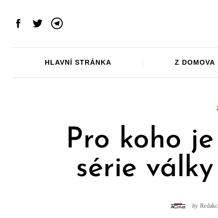
Skip
to
Facebook
Twitter
Telegram
content
HLAVNÍ STRÁNKA
Z DOMOVA
Pro koho je
série válk
by
Redakc