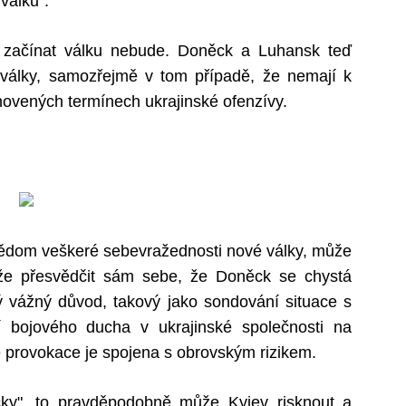
 válku".
o začínat válku nebude. Doněck a Luhansk teď
války, samozřejmě v tom případě, že nemají k
anovených termínech ukrajinské ofenzívy.
e vědom veškeré sebevražednosti nové války, může
áže přesvědčit sám sebe, že Doněck se chystá
iný vážný důvod, takový jako sondování situace s
 bojového ducha v ukrajinské společnosti na
e provokace je spojena s obrovským rizikem.
ky", to pravděpodobně může Kyjev risknout a