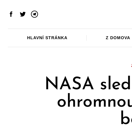
Skip
to
Facebook
Twitter
Telegram
content
HLAVNÍ STRÁNKA
Z DOMOVA
NASA sled
ohromnou
b