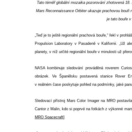
Tato téměř globální mozaika pozorování zhotovená 18.
Mars Reconnaissance Orbiter ukazuje prachovou bouři na
je tato bouře v
„Teď je to ještě regionální prachová bouře,“ řekl v proh
Propulsion Laboratory v Pasadeně v Kalifornii. „Už al
planety, v níž určité regionální bouře v minulosti už pře
NASA kombinuje sledování prováděná roverem Curiosi
obrázek. Ve Španělsku postavená stanice Rover Env
v reálném čase poskytuje pohled na podmínky, jaké panuj
Sledovací přístroj Mars Color Imager na MRO postavi
Cantor z Malin, kdo si poprvé na fotkách z výkonné marsí
MRO Spacecraft
]