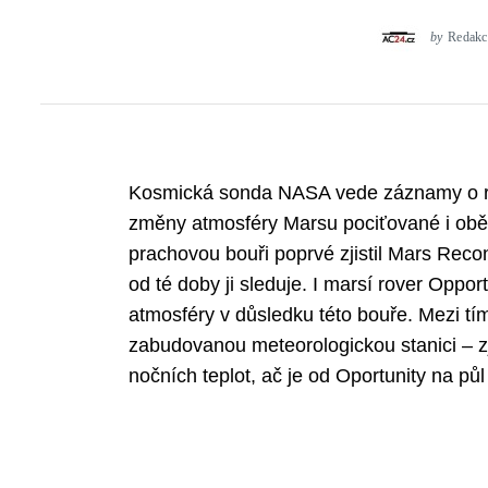
by
Redakc
Kosmická sonda NASA vede záznamy o roz
změny atmosféry Marsu pociťované i oběm
prachovou bouři poprvé zjistil Mars Rec
od té doby ji sleduje. I marsí rover Opport
atmosféry v důsledku této bouře. Mezi tím
zabudovanou meteorologickou stanici – zji
nočních teplot, ač je od Oportunity na půl