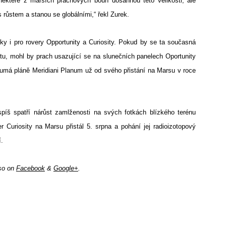
 některé z marsích prachových bouří dosáhnou této velikosti, ale
 s růstem a stanou se globálními,“ řekl Zurek.
y i pro rovery Opportunity a Curiosity. Pokud by se ta současná
etu, mohl by prach usazující se na slunečních panelech Oportunity
oumá pláně Meridiani Planum už od svého přistání na Marsu v roce
píš spatří nárůst zamlženosti na svých fotkách blízkého terénu
r Curiosity na Marsu přistál 5. srpna a pohání jej radioizotopový
í.
lso on
Facebook
&
Google+
.