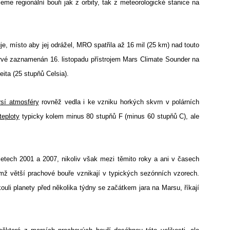
eme regionální bouři jak z orbity, tak z meteorologické stanice na
e, místo aby jej odrážel, MRO spatřila až 16 mil (25 km) nad touto
oprvé zaznamenán 16. listopadu přístrojem Mars Climate Sounder na
ita (25 stupňů Celsia).
sí atmosféry
rovněž vedla i ke vzniku horkých skvrn v polárních
teploty
typicky kolem minus 80 stupňů F (minus 60 stupňů C), ale
etech 2001 a 2007, nikoliv však mezi těmito roky a ani v časech
emž větší prachové bouře vznikají v typických sezónních vzorech.
uli planety před několika týdny se začátkem jara na Marsu, říkají