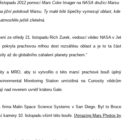
 listopadu 2012 pomocí Mars Color Imager na NASA družici Marsu
 jižní polokouli Marsu. Ty malé bílé šipečky vymezují oblast, kde
 atmosféře ještě zřetelná.
lášení ze středy 21. listopadu Rich Zurek, vedoucí vědec NASA v Jet
e pokryla prachovou mlhou dost rozsáhlou oblast a je to ta část
rostly až do globálního zahalení planety prachem.“
ty a MRO, aby si vytvořilo o této marsí prachové bouři úplný
ironmental Monitoring Station umístěná na Curiosity vědcům
í nad roverem uvnitř kráteru Gale.
la firma Malin Space Science Systems v San Diego. Byl to Bruce
 kamery 10. listopadu všiml této bouře. [
Amazing Mars Photos by