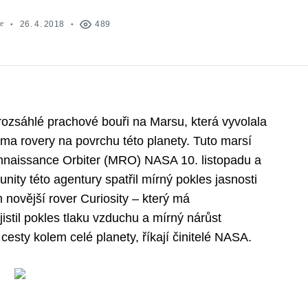
e
26. 4. 2018
489
sáhlé prachové bouři na Marsu, která vyvolala
a rovery na povrchu této planety. Tuto marsí
onnaissance Orbiter (MRO) NASA 10. listopadu a
unity této agentury spatřil mírný pokles jasnosti
 novější rover Curiosity – který má
stil pokles tlaku vzduchu a mírný nárůst
 cesty kolem celé planety, říkají činitelé NASA.