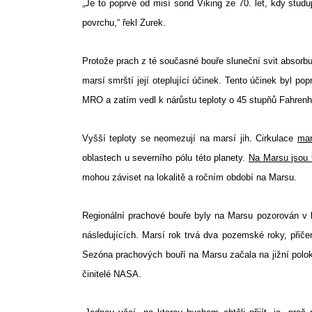
„Je to poprvé od misí sond Viking ze 70. let, kdy studuj
povrchu,“ řekl Zurek.
Protože prach z té současné bouře sluneční svit absorbuj
marsí smrští její oteplující účinek. Tento účinek byl p
MRO a zatím vedl k nárůstu teploty o 45 stupňů Fahrenhe
Vyšší teploty se neomezují na marsí jih. Cirkulace
mar
oblastech u severního pólu této planety.
Na Marsu jsou 
mohou záviset na lokalitě a ročním období na Marsu.
Regionální prachové bouře byly na Marsu pozorován v l
následujících. Marsí rok trvá dva pozemské roky, přič
Sezóna prachových bouří na Marsu začala na jižní poloko
činitelé NASA.