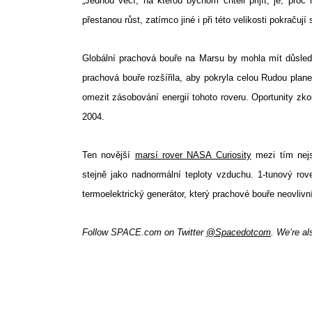
„Jednou věcí, na kterou bychom chtěli přijít, je, proč
přestanou růst, zatímco jiné i při této velikosti pokračují
Globální prachová bouře na Marsu by mohla mít důsledk
Search
for:
prachová bouře rozšířila, aby pokryla celou Rudou plan
omezit zásobování energií tohoto roveru. Oportunity zk
2004.
Ten novější
marsí rover NASA Curiosity
mezi tím nejs
stejně jako nadnormální teploty vzduchu. 1-tunový rove
termoelektrický generátor, který prachové bouře neovlivn
Follow SPACE.com on Twitter
@Spacedotcom
. We’re a