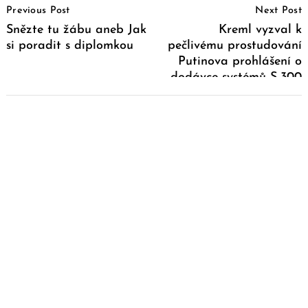
Previous Post
Next Post
Navigation
Snězte tu žábu aneb Jak
Kreml vyzval k
si poradit s diplomkou
pečlivému prostudování
Putinova prohlášení o
dodávce systémů S-300
Sýrii