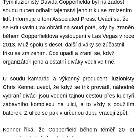
Tým iluzionisty Davida Copperfielda byl na žádost
soudu nucen odhalit tajemství jeho triku se zmizením
lidí. Informuje o tom Associated Press. Uvádí se, že
se Brit Gavin Cox obrátil na soud poté, kdy byl zraněn
během Copperfieldova vystoupení v Las Vegas v roce
2013. Muž spolu s deseti další diváky se zúčastnil
triku se zmizením. Cox upadl a zranil se, když
organizátoři jeho a ostatní diváky vedli ve tmě.
U soudu kamarád a výkonný producent iluzionisty
Chris Kennet uvedl, že když se trik provádí, náhodně
vybraní diváci jsou vedeni tajnou cestou přes kuchyň
zábavního komplexu na ulici, a to vždy s použitím
baterek. Z ulice se pak v určenou dobu vracejí zpět.
Kenner říká, že Copperfield během téměř 20 let