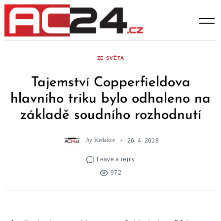
Skip
to
content
ZE SVĚTA
Tajemství Copperfieldova
hlavního triku bylo odhaleno na
základě soudního rozhodnutí
by
Redakce
26. 4. 2018
Leave a reply
972