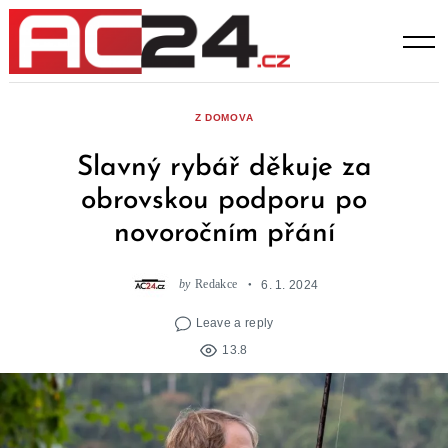
Skip
to
content
Z DOMOVA
Slavný rybář děkuje za
obrovskou podporu po
novoročním přání
by
Redakce
6. 1. 2024
Leave a reply
13.8