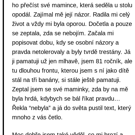
ho přečíst své mamince, která seděla u stolu
opodál. Zajímal mě její názor. Radila mi celý
život a vždy mi byla oporou. Dočetla a pouze
se zeptala, zda se nebojím. Začala mi
popisovat dobu, kdy se osobní názory a
pravda netolerovaly a byly tvrdě trestány. Já
ji pamatuji už jen mlhavě, jsem 81 ročník, ale
tu dlouhou frontu, kterou jsem s ní jako dítě
stál na tři banány, si stále ještě pamatuji.
Zeptal jsem se své maminky, zda by na mě
byla hrdá, kdybych se bál říkat pravdu…
Řekla “nebyla” a já do světa pustil text, který
mnoho z vás četlo.
Moc dobře jsem také věděl, co mi hrozí a