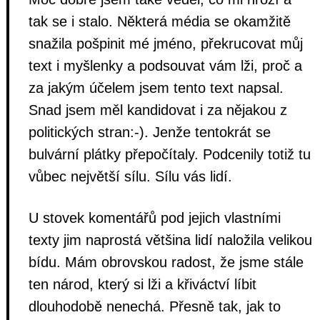
tak se i stalo. Některá média se okamžitě
snažila pošpinit mé jméno, překrucovat můj
text i myšlenky a podsouvat vám lži, proč a
za jakým účelem jsem tento text napsal.
Snad jsem měl kandidovat i za nějakou z
politických stran:-). Jenže tentokrát se
bulvární plátky přepočítaly. Podcenily totiž tu
vůbec největší sílu. Sílu vás lidí.
U stovek komentářů pod jejich vlastními
texty jim naprostá většina lidí naložila velikou
bídu. Mám obrovskou radost, že jsme stále
ten národ, který si lži a křiváctví líbit
dlouhodobě nenechá. Přesně tak, jak to