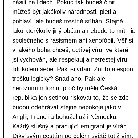
násilí na lidech. Pokud tak budeš činit,
můžeš být jakékoliv národnosti, pleti a
pohlaví, ale budeš trestně stíhán. Stejně
jako kterýkoliv jiný občan a nebude to mít nic
společného s rasismem ani xenofóbií. Věř si
v jakého boha chceš, uctívej víru, ve které
jsi vychován, ale respektuj a netrestej víru
lidí kolem sebe. Pak jsi vítán. Zní to alespoň
trošku logicky? Snad ano. Pak ale
nerozumím tomu, proč by měla Česká
republika jen setinou riskovat to, že se zde
budou odehrávat stejné nepokoje jako v
Anglii, Francii a bohužel už i Německu.
Každý slušný a pracující emigrant je vítán.
Díky svým cestám po celém světě totiž vím,