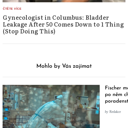
Gynecologist in Columbus: Bladder
Leakage After 50 Comes Down to 1 Thing
(Stop Doing This)
Mohlo by Vás zajímat
Fischer m
po něm ch
poradenst
by
Redakce