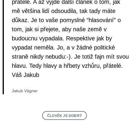
přátelé. A až vyjde další článek o tom, jak
mě většina lidí odsoudila, tak tady máte
důkaz. Je to vaše pomyslné “hlasování” o
tom, jak si přejete, aby naše země v
budoucnu vypadala. Respektive jak by
vypadat neměla. Jo, a v žádné politické
straně nikdy nebudu:-). Je totiž fajn mít svou
hlavu. Tedy hlavy a hřbety vzhůru, přátelé.
Váš Jakub
Jakub Vágner
ČLOVĚK JE DOBRÝ