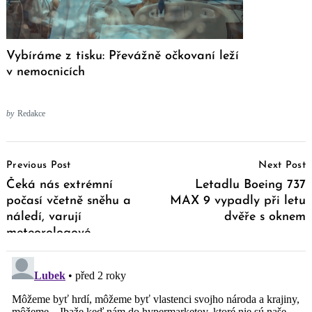
Vybíráme z tisku: Převážně očkovaní leží
v nemocnicích
by
Redakce
Post
Previous Post
Next Post
Navigation
Čeká nás extrémní
Letadlu Boeing 737
počasí včetně sněhu a
MAX 9 vypadly při letu
náledí, varují
dvěře s oknem
meteorologové