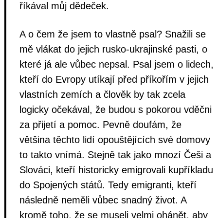
říkával můj dědeček.
A o čem že jsem to vlastně psal? Snažili se
mě vlákat do jejich rusko-ukrajinské pasti, o
které já ale vůbec nepsal. Psal jsem o lidech,
kteří do Evropy utíkají před příkořím v jejich
vlastních zemích a člověk by tak zcela
logicky očekával, že budou s pokorou vděčni
za přijetí a pomoc. Pevně doufám, že
většina těchto lidí opouštějících své domovy
to takto vnímá. Stejně tak jako mnozí Češi a
Slováci, kteří historicky emigrovali kupříkladu
do Spojených států. Tedy emigranti, kteří
následně neměli vůbec snadný život. A
kromě toho, že se museli velmi ohánět, aby