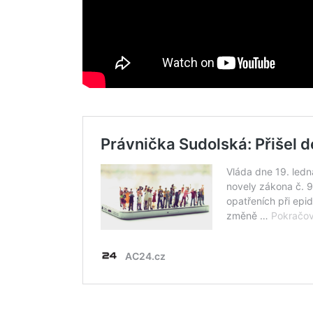
Search
for: