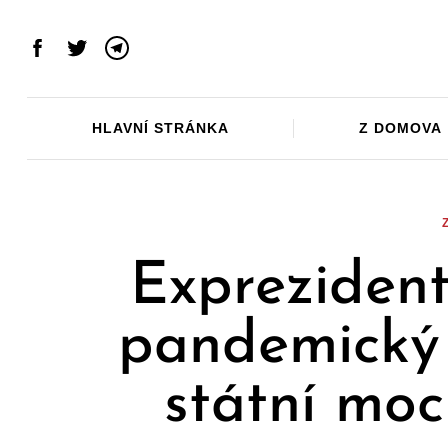
Skip
to
Facebook
Twitter
Telegram
content
HLAVNÍ STRÁNKA
Z DOMOVA
Exprezident
pandemický 
státní mo