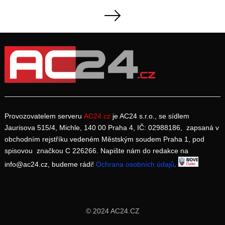
Navigace
pro
příspěvky
Provozovatelem serveru
AC24.cz
je AC24 s.r.o., se sídlem
Jaurisova 515/4, Michle, 140 00 Praha 4, IČ: 02988186, zapsaná v
obchodním rejstříku vedeném Městským soudem Praha 1, pod
spisovou značkou C 226266. Napište nám do redakce na
info@ac24.cz, budeme rádi!
Ochrana osobních údajů
.
© 2024 AC24.CZ