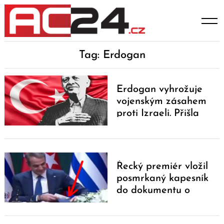
Skip
to
content
Tag: Erdogan
Erdogan vyhrožuje
vojenským zásahem
proti Izraeli. Přišla
okamžitá reakce
Řecký premiér vložil
posmrkaný kapesník
do dokumentu o
dohodě s Erdoganem