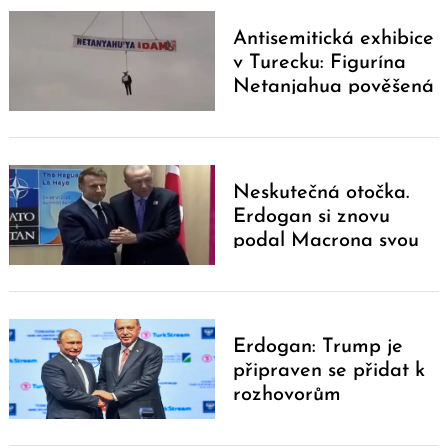
Antisemitická exhibice
v Turecku: Figurína
Netanjahua pověšená
na jeřábu
Neskutečná otočka.
Erdogan si znovu
podal Macrona svou
dominancí
Erdogan: Trump je
připraven se přidat k
rozhovorům
Zelenského a Putina