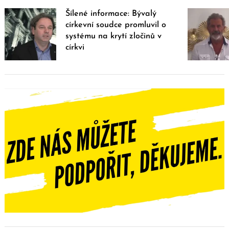
Šílené informace: Bývalý
církevní soudce promluvil o
systému na krytí zločinů v
církvi