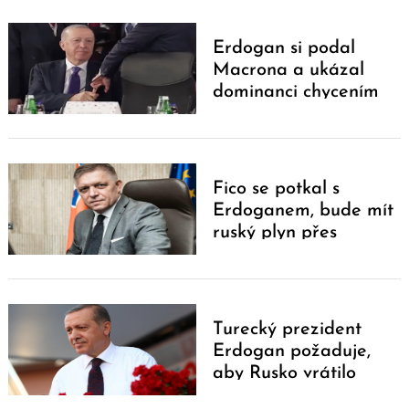
Erdogan si podal
Macrona a ukázal
dominanci chycením
prstu
Fico se potkal s
Erdoganem, bude mít
Search
ruský plyn přes
for:
Turkstream?
Turecký prezident
Erdogan požaduje,
aby Rusko vrátilo
Krym Ukrajině