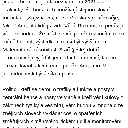
jinak ochránit majetek, než v dubnu 2021 – a
prakticky všichni z nich používají stejnou slovní
formulaci: „
Když vidím, co se dneska s penězi děje,
tak…
“ Ano, tito lidé již vidí. Vědí. Rozumí, že peněz je
víc než hodnot. Že má-li se víc peněz rozpočítat mezi
méně hodnot, výsledkem musí být vyšší cena.
Matematická zákonitost. Staří (ještě) dobří
ekonomové ji vyjádřili jednoduchou rovnicí, kterou
nazvali kvantitativní teorie peněz. Ano, ano. V
jednoduchosti bývá síla a pravda.
Politici, kteří se derou o trafiky a funkce a posty v
centrální bance a posty ve vládě a kteří vědí kulový o
zákonech fyziky a vesmíru, vám budou v mnoha cize
znějících slovech vykládat cosi o opatřeních
směřujících k měnověpolitickému cíli a monitorování