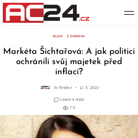
Skip
to
content
BLOG
Z DOMOVA
Markéta Šichtařová: A jak politici
ochránili svůj majetek před
inflací?
by
Redakce
11. 5. 2022
Leave a reply
7.5