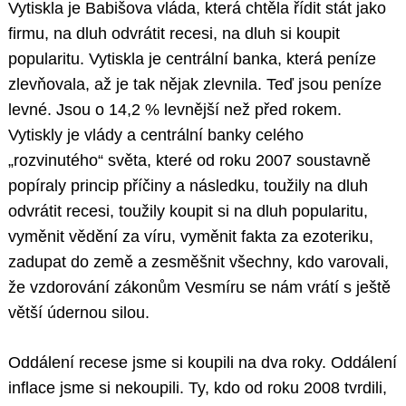
Vytiskla je Babišova vláda, která chtěla řídit stát jako
firmu, na dluh odvrátit recesi, na dluh si koupit
popularitu. Vytiskla je centrální banka, která peníze
zlevňovala, až je tak nějak zlevnila. Teď jsou peníze
levné. Jsou o 14,2 % levnější než před rokem.
Vytiskly je vlády a centrální banky celého
„rozvinutého“ světa, které od roku 2007 soustavně
popíraly princip příčiny a následku, toužily na dluh
odvrátit recesi, toužily koupit si na dluh popularitu,
vyměnit vědění za víru, vyměnit fakta za ezoteriku,
zadupat do země a zesměšnit všechny, kdo varovali,
že vzdorování zákonům Vesmíru se nám vrátí s ještě
větší údernou silou.
Oddálení recese jsme si koupili na dva roky. Oddálení
inflace jsme si nekoupili. Ty, kdo od roku 2008 tvrdili,