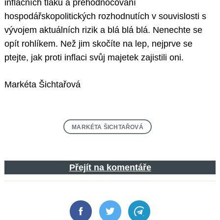
inflačních tlaků a přehodnocování
hospodářskopolitických rozhodnutích v souvislosti s
vývojem aktuálních rizik a blá blá blá. Nenechte se
opít rohlíkem. Než jim skočíte na lep, nejprve se
ptejte, jak proti inflaci svůj majetek zajistili oni.
Markéta Šichtařová
MARKÉTA ŠICHTAŘOVÁ
Přejít na komentáře
Facebook
Twitter
Telegram