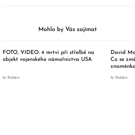
Mohlo by Vás zajímat
FOTO, VIDEO: 4 mrtví při střelbě na
David Mar
objekt vojenského námořnictva USA
Co se změ
znaménk
by
Redakce
by
Redakce