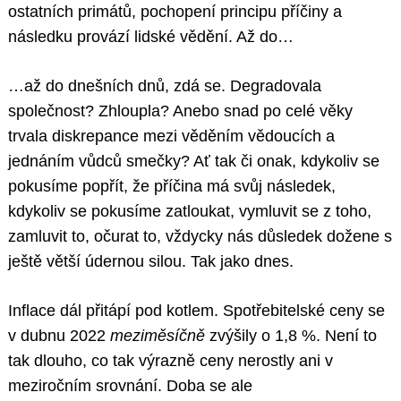
ostatních primátů, pochopení principu příčiny a
následku provází lidské vědění. Až do…
…až do dnešních dnů, zdá se. Degradovala
společnost? Zhloupla? Anebo snad po celé věky
trvala diskrepance mezi věděním vědoucích a
jednáním vůdců smečky? Ať tak či onak, kdykoliv se
pokusíme popřít, že příčina má svůj následek,
kdykoliv se pokusíme zatloukat, vymluvit se z toho,
zamluvit to, očurat to, vždycky nás důsledek dožene s
ještě větší údernou silou. Tak jako dnes.
Inflace dál přitápí pod kotlem. Spotřebitelské ceny se
v dubnu 2022
meziměsíčně
zvýšily o 1,8 %. Není to
tak dlouho, co tak výrazně ceny nerostly ani v
meziročním srovnání. Doba se ale