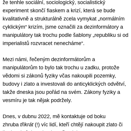
že tenhle sociální, sociologický, socialistický
experiment skončí fiaskem a krizí, která se bude
kvalitativně a strukturálně zcela vymykat „normálním
cyklickým“ krizím, jsme označili za dezinformátory a
manipulátory tak trochu podle šablony „republiku si od
imperialistů rozvracet nenecháme“.
Mezi námi, řečeným dezinformátorům a
manipulátorům to bylo tak trochu u zadku, protože
vědomi si zákonů fyziky včas nakoupili pozemky,
budovy i zlato a investovali do anticyklických odvětví,
takže dneska jsou pořád na svém. Zákony fyziky a
vesmíru je tak nějak podržely.
Dnes, v dubnu 2022, mě kontaktuje od boku
zhruba
třikrát
(!)
víc lidí, kteří chtějí nakoupit zlato či