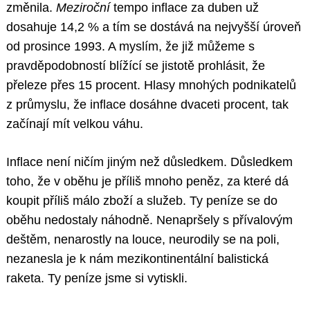
změnila.
Meziroční
tempo inflace za duben už
dosahuje 14,2 % a tím se dostává na nejvyšší úroveň
od prosince 1993. A myslím, že již můžeme s
pravděpodobností blížící se jistotě prohlásit, že
přeleze přes 15 procent. Hlasy mnohých podnikatelů
z průmyslu, že inflace dosáhne dvaceti procent, tak
začínají mít velkou váhu.
Inflace není ničím jiným než důsledkem. Důsledkem
toho, že v oběhu je příliš mnoho peněz, za které dá
koupit příliš málo zboží a služeb. Ty peníze se do
oběhu nedostaly náhodně. Nenapršely s přívalovým
deštěm, nenarostly na louce, neurodily se na poli,
nezanesla je k nám mezikontinentální balistická
raketa. Ty peníze jsme si vytiskli.